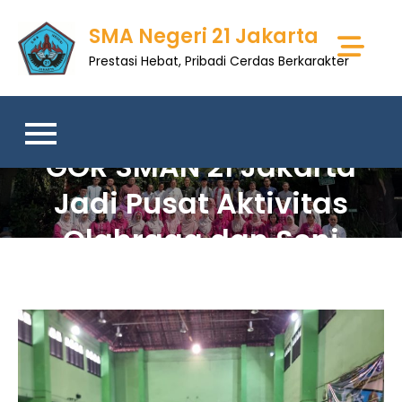
Skip
SMA Negeri 21 Jakarta
to
content
Prestasi Hebat, Pribadi Cerdas Berkarakter
GOR SMAN 21 Jakarta
Jadi Pusat Aktivitas
Olahraga dan Seni