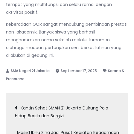
tempat yang multifungsi dan selalu ramai dengan
aktivitas positif.
Keberadaan GOR sangat mendukung pembinaan prestasi
non-akademik. Banyak siswa yang berhasil
mengharumkan nama sekolah melalui turnamen
olahraga maupun pertunjukan seni berkat latihan yang
dilakukan di gedung ini.
September 17, 2025
Sarana &
Prasarana
Post
Kantin Sehat SMAN 21 Jakarta Dukung Pola
Hidup Bersih dan Bergizi
navigation
Masjid Ibnu Sina Jadi Pusat Kegiatan Keagamaan