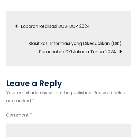
Laporan
Realisasi
Post
BOS-
Laporan Realisasi BOS-BOP 2024
BOP
navigation
2025
Klasifikasi Informasi yang Dikecualikan (DIK)
Pemerintah DKI Jakarta Tahun 2024
Leave a Reply
Your email address will not be published.
Required fields
are marked
*
Comment
*